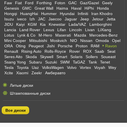
Faw
Fiat
Ford
Forthing
Foton
GAC
Gaz/Gazel
Geely
Genesis
GMC
Great Wall
Haima
Haval
HiPhi
Honda
Hongqi
HuangHai
Hummer
Hyundai
Infiniti
Iran Khodro
Isuzu
iveco
Izh
JAC
Jaecoo
Jaguar
Jeep
Jetour
Jetta
JIDU
Kaiyi
KGM
Kia
Knewstar
Lada/VAZ
Lamborghini
Lancia
Land Rover
Lexus
Lifan
Lincoln
Livan
LiXiang
Lotus
Lynk & Co
M-Hero
Maserati
Mazda
Mercedes-Benz
Mini Cooper
Mitsubishi
Moskvich
NIO
Nissan
Omoda
Opel
ORA
Oting
Peugeot
Jishi
Porsche
Proton
RAM
Ravon
Renault
Rising Auto
Rolls-Royce
Rover
ROX
Saab
Seat
Seres Aito
Skoda
Skywell
Smart
Solaris
Sollers
Soueast
Ssang Yong
Subaru
Suzuki
SWM
TaGAZ
Tank
Tenet
Tesla
Toyota
Uaz
VolksWagen
Volvo
Vortex
Voyah
Wey
Xcite
Xiaomi
Zeekr
Амберавто
Литые диски
Штампованные диски
Все диски