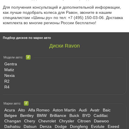
Для получения консультаций и дополнительной информации,
как лучше подобрать колеса для Равон, звоните в нашим
специалистам «Шины.ру» по
тел: +7 (495) 150-03-06
. Доставка
комплекта во многие регионы России бесплатно!
Подбор дисков по марке авто
Диски Ravon
Модели авто:
Gentra
Matiz
Nexia
R2
R4
Марки авто:
Acura
Aito
Alfa Romeo
Aston Martin
Audi
Avatr
Baic
Belgee
Bentley
BMW
Brilliance
Buick
BYD
Cadillac
Changan
Chery
Chevrolet
Chrysler
Citroen
Daewoo
Daihatsu
Datsun
Denza
Dodge
Dongfeng
Evolute
Exeed