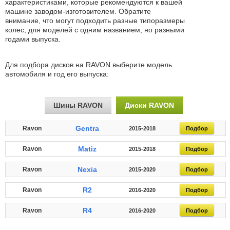
характеристиками, которые рекомендуются к вашей
машине заводом-изготовителем. Обратите
внимание, что могут подходить разные типоразмеры
колес, для моделей с одним названием, но разными
годами выпуска.
Для подбора дисков на RAVON выберите модель
автомобиля и год его выпуска:
Шины RAVON
Диски RAVON
Gentra
Ravon
2015-2018
Подбор
Matiz
Ravon
2015-2018
Подбор
Nexia
Ravon
2015-2020
Подбор
R2
Ravon
2016-2020
Подбор
R4
Ravon
2016-2020
Подбор